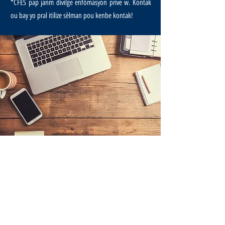
*CFES pap janm divilge enfòmasyon prive w. Kontak
ou bay yo pral itilize sèlman pou kenbe kontak!