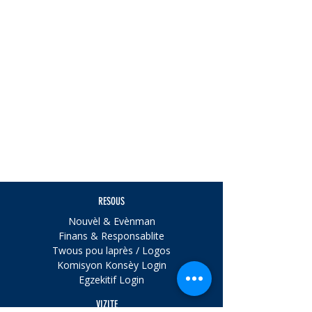
RESOUS
Nouvèl & Evènman
Finans & Responsablite
Twous pou laprès / Logos
Komisyon Konsèy Login
Egzekitif Login
VIZITE