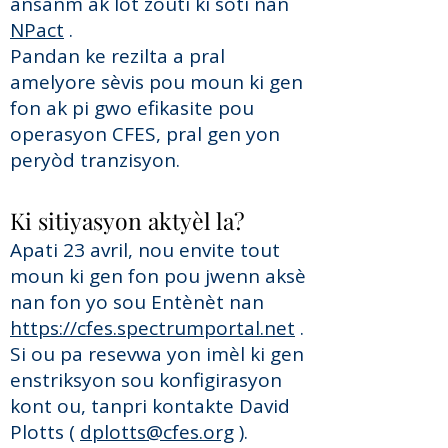
ansanm ak lòt zouti ki soti nan
NPact
.
Pandan ke rezilta a pral
amelyore sèvis pou moun ki gen
fon ak pi gwo efikasite pou
operasyon CFES, pral gen yon
peryòd tranzisyon.
Ki sitiyasyon aktyèl la?
Apati 23 avril, nou envite tout
moun ki gen fon pou jwenn aksè
nan fon yo sou Entènèt nan
https://cfes.spectrumportal.net
.
Si ou pa resevwa yon imèl ki gen
enstriksyon sou konfigirasyon
kont ou, tanpri kontakte David
Plotts (
dplotts@cfes.org
).