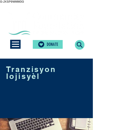
G-JXSP9WWM3G
DONATE
Tranzisyon
lojisyèl