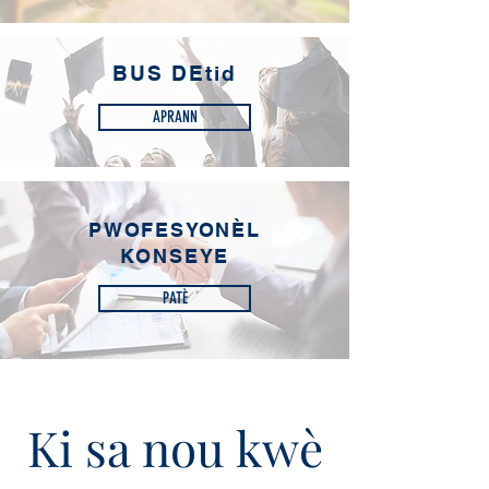
BUS DEtid
APRANN
PWOFESYONÈL
KONSEYE
PATÈ
Ki sa nou kwè