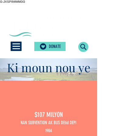
G-JXSP9WWM3G
DONATE
Ki moun
nou ye
$107 MILYON
NAN SUBVENTION AK BUS DEtid DEPI
1984