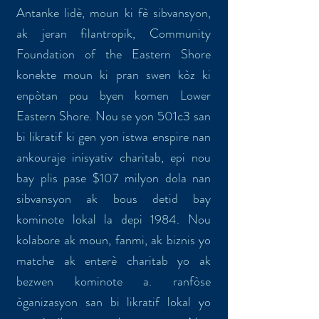
Antanke lidè, moun ki fè sibvansyon,
ak jeran filantropik, Community
Foundation of the Eastern Shore
konekte moun ki pran swen kòz ki
enpòtan pou byen komen Lower
Eastern Shore. Nou se yon 501c3 san
bi likratif ki gen yon istwa enspire nan
ankouraje inisyativ charitab, epi nou
bay plis pase $107 milyon dola nan
sibvansyon ak bous detid bay
kominote lokal la depi 1984. Nou
kolabore ak moun, fanmi, ak biznis yo
matche ak enterè charitab yo ak
bezwen kominote a. ranfòse
òganizasyon san bi likratif lokal yo