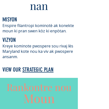
nan
MISYON
Enspire filantropi kominotè ak konekte
moun ki pran swen kòz ki enpòtan.
VIZYON
Kreye kominote pwospere sou rivaj lès
Maryland kote nou ka viv ak pwospere
ansanm.
VIEW OUR
STRATEGIC PLAN
Rankontre nou
Moun