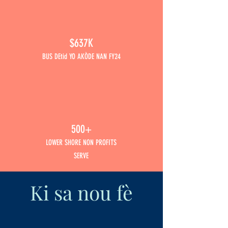
$637K
BUS DEtid YO AKÒDE NAN FY24
500+
LOWER SHORE NON PROFITS
SERVE
Ki sa nou fè