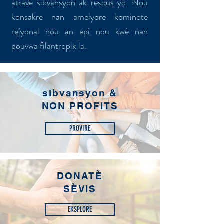
atravè sibvansyon ak resous yo. Nou
konsakre nan amelyore kominote
rejyonal nou an epi nou kwè nan
pouvwa filantropik la.
sibvansyon &
NON PROFITS
PROVIRE
DONATÈ
SÈVIS
EKSPLORE