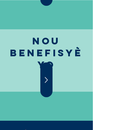
Nou
Benefisyè
yo