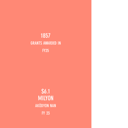
1857
GRANTS AWARDED IN
F
Y25
$6.1
MILYON
AKÒDYON NAN
FY
23