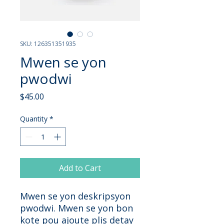
SKU: 126351351935
Mwen se yon
pwodwi
Price
$45.00
Quantity
*
Add to Cart
Mwen se yon deskripsyon 
pwodwi. Mwen se yon bon 
kote pou ajoute plis detay 