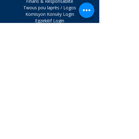
Finans & Responsablite
rasire kliyan ou yo ke yo ka achte
Twous pou laprès / Logos
nan men ou ak konfyans.
Komisyon Konsèy Login
Egzekitif Login
VIZITE
NOU
1324 Belmont Ave., Ste. 401
Salisbury, Maryland 21804
Tel:
410.742.9911
LÈ
Mon. - Jedi. 8 am - 4 pm
Vandredi sou randevou
Patisipe.
Imèl Enskri