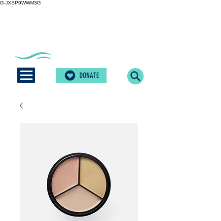
G-JXSP9WWM3G
DONATE