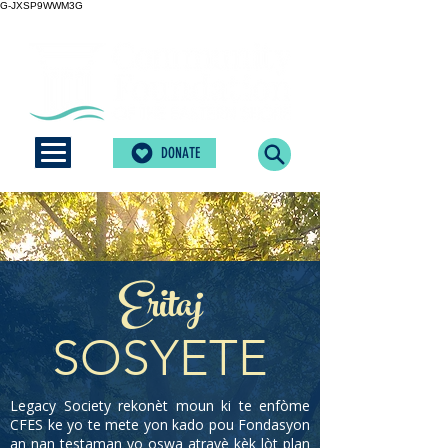
G-JXSP9WWM3G
DONATE
Eritaj
SOSYETE
Legacy Society rekonèt moun ki te enfòme
CFES ke yo te mete yon kado pou Fondasyon
an nan testaman yo oswa atravè kèk lòt plan