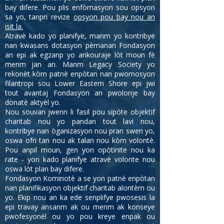
bay difere. Pou plis enfòmasyon sou opsyon
sa yo, tanpri revize
opsyon pou bay nou an
isit la.
Atravè kado yo planifye, manm yo kontribye
nan kwasans dotasyon pèmanan Fondasyon
an epi ak egzanp yo ankouraje lòt moun fè
menm jan an. Manm Legacy Society yo
rekonèt kòm patnè enpòtan nan pwomosyon
filantropi sou Lower Eastern Shore epi jwi
tout avantaj Fondasyon an pwolonje bay
donatè aktyèl yo.
Nou souvan jwenn li fasil pou sipòte objektif
charitab nou yo pandan tout lavi nou,
kontribye nan òganizasyon nou pran swen yo,
oswa ofri tan nou ak talan nou kòm volontè.
Pou anpil moun, gen yon opòtinite nou ka
rate - yon kado planifye atravè volonte nou
oswa lòt plan bay difere.
Fondasyon Kominotè a se yon patnè enpòtan
nan planifikasyon objektif charitab alontèm ou
yo. Ekip nou an ka ede senplifye pwosesis la
epi travay ansanm ak ou menm ak konseye
pwofesyonèl ou yo pou kreye enpak ou