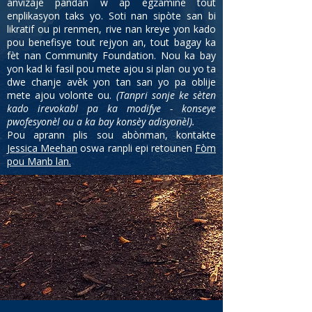
anvizaje pandan w ap egzamine tout
enplikasyon taks yo. Soti nan sipòte san bi
likratif ou pi renmen, rive nan kreye yon kado
pou benefisye tout rejyon an, tout bagay ka
fèt nan Community Foundation. Nou ka bay
yon kad ki fasil pou mete ajou si plan ou yo ta
dwe chanje avèk yon tan san yo pa oblije
mete ajou volonte ou.
(Tanpri sonje ke sèten
kado irevokabl pa ka modifye - konseye
pwofesyonèl ou a ka bay konsèy adisyonèl).
Pou aprann plis sou abònman, kontakte
Jessica Meehan
oswa ranpli epi retounen
Fòm
pou Manb lan.