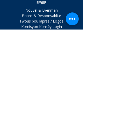
RESOUS
Nouvèl & Evènman
Finans & Responsablite
Twous pou laprès / Logos
Komisyon Konsèy Login
Egzekitif Login
VIZITE
NOU
1324 Belmont Ave., Ste. 401
Salisbury, Maryland 21804
Tel:
410.742.9911
LÈ
Mon. - Jedi. 8 am - 4 pm
Vandredi sou randevou
Patisipe.
Imèl Enskri