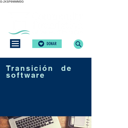
G-JXSP9WWM3G
DONAR
Transición de
software