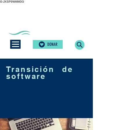
G-JXSP9WWM3G
DONAR
Transición de
software