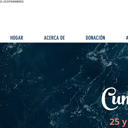
G-JXSP9WWM3G
HOGAR
ACERCA DE
DONACIÓN
Cum
25 y