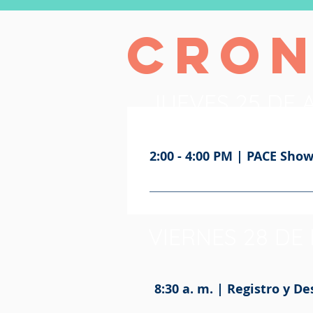
Cro
JUEVES 25 DE 
2:00 - 4:00 PM | PACE Sh
The PACE Showcase event is a ch
Maryland’s Eastern Shore and Sal
doing excellent public work in our
VIERNES 28 D
8:30 a. m. | Registro y D