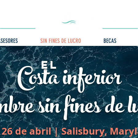
ASESORES
SIN FINES DE LUCRO
BECAS
Costa inferior
El
bre sin fines de l
 26 de abril | Salisbury, Mary