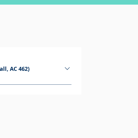
ll, AC 462)
ny partnerships between
onnections and meet the people