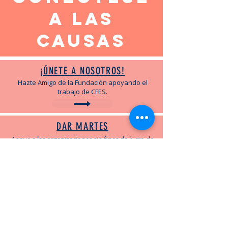
a las
causas
¡ÚNETE A NOSOTROS!
Hazte Amigo de la Fundación apoyando el
trabajo de CFES.
DAR MARTES
Apoye a las organizaciones sin fines de lucro de
Lower Shore durante nuestro evento de
donaciones en línea de 24 horas.
DAR CÍRCULOS
Obtenga más información, únase o cree un
Giving Circle para la filantropía colectiva.