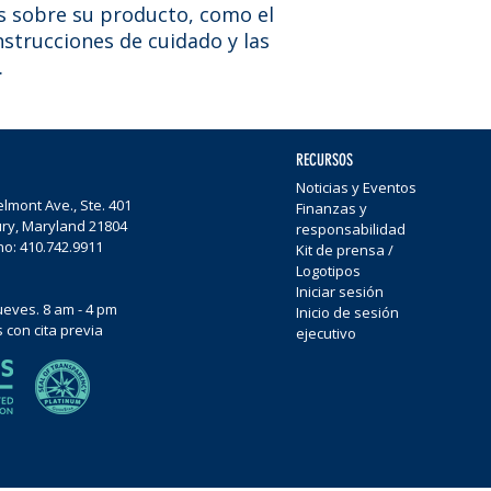
s sobre su producto, como el 
nstrucciones de cuidado y las 
.
RECURSOS
Noticias y Eventos
lmont Ave., Ste. 401
Finanzas y
ury, Maryland 21804
responsabilidad
no: 410.742.9911
Kit de prensa /
Logotipos
Iniciar sesión
Jueves. 8 am - 4 pm
Inicio de sesión
 con cita previa
ejecutivo