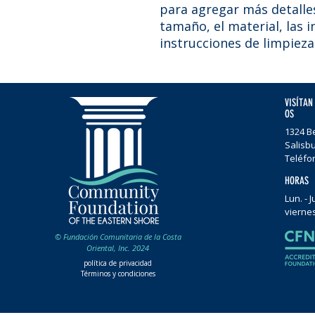
para agregar más detalle
tamaño, el material, las i
instrucciones de limpieza
VISÍTAN
OS
1324 Be
Salisb
Teléfo
HORAS
Lun. - 
viernes
© Fundación Comunitaria de la Costa
Oriental, Inc. 2024
política de privacidad
Términos y condiciones